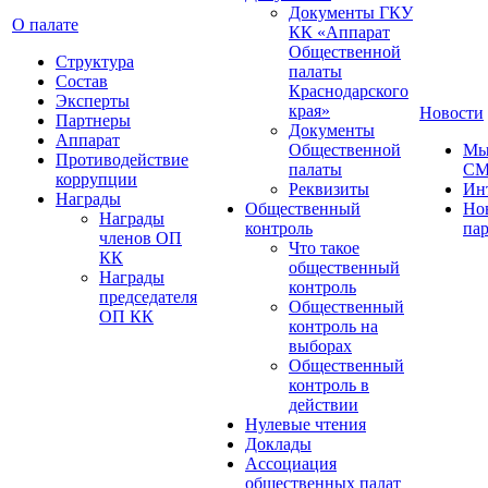
Документы ГКУ
О палате
КК «Аппарат
Общественной
Структура
палаты
Состав
Краснодарского
Эксперты
края»
Новости
Партнеры
Документы
Аппарат
Общественной
Мы
Противодействие
палаты
С
коррупции
Реквизиты
Ин
Награды
Общественный
Но
Награды
контроль
па
членов ОП
Что такое
КК
общественный
Награды
контроль
председателя
Общественный
ОП КК
контроль на
выборах
Общественный
контроль в
действии
Нулевые чтения
Доклады
Ассоциация
общественных палат