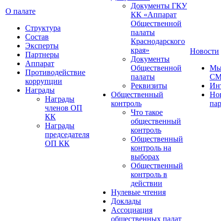
Документы ГКУ
О палате
КК «Аппарат
Общественной
Структура
палаты
Состав
Краснодарского
Эксперты
края»
Новости
Партнеры
Документы
Аппарат
Общественной
Мы
Противодействие
палаты
С
коррупции
Реквизиты
Ин
Награды
Общественный
Но
Награды
контроль
па
членов ОП
Что такое
КК
общественный
Награды
контроль
председателя
Общественный
ОП КК
контроль на
выборах
Общественный
контроль в
действии
Нулевые чтения
Доклады
Ассоциация
общественных палат