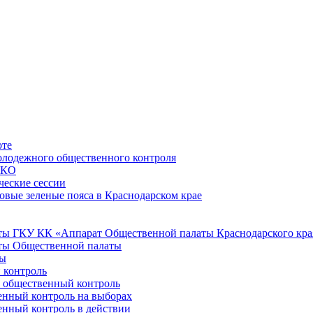
оте
лодежного общественного контроля
НКО
ческие сессии
овые зеленые пояса в Краснодарском крае
ы ГКУ КК «Аппарат Общественной палаты Краснодарского кра
ты Общественной палаты
ты
 контроль
е общественный контроль
нный контроль на выборах
нный контроль в действии