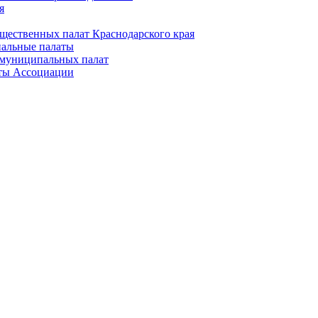
я
щественных палат Краснодарского края
альные палаты
муниципальных палат
ты Ассоциации