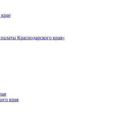
 крае
алаты Краснодарского края»
рая
ого края