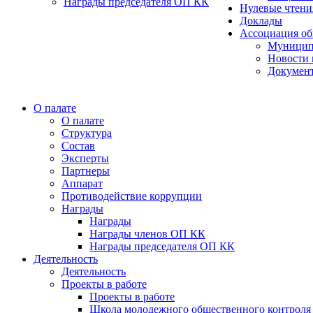
Награды председателя ОП КК
Нулевые чтени
Доклады
Ассоциация об
Муницип
Новости 
Докумен
О палате
О палате
Структура
Состав
Эксперты
Партнеры
Аппарат
Противодействие коррупции
Награды
Награды
Награды членов ОП КК
Награды председателя ОП КК
Деятельность
Деятельность
Проекты в работе
Проекты в работе
Школа молодежного общественного контроля