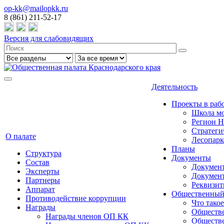
op-kk@mailopkk.ru
8 (861) 211-52-17
Версия для слабовидящих
Деятельность
Проекты в раб
Школа мо
Регион 
Стратеги
О палате
Лесопарк
Планы
Структура
Документы
Состав
Документ
Эксперты
Докумен
Партнеры
Реквизи
Аппарат
Общественный
Противодействие коррупции
Что тако
Награды
Обществе
Награды членов ОП КК
Обществе