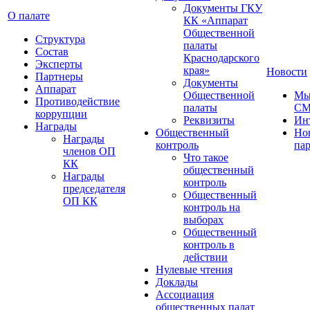
Документы ГКУ
О палате
КК «Аппарат
Общественной
Структура
палаты
Состав
Краснодарского
Эксперты
края»
Новости
Партнеры
Документы
Аппарат
Общественной
Мы
Противодействие
палаты
С
коррупции
Реквизиты
Ин
Награды
Общественный
Но
Награды
контроль
па
членов ОП
Что такое
КК
общественный
Награды
контроль
председателя
Общественный
ОП КК
контроль на
выборах
Общественный
контроль в
действии
Нулевые чтения
Доклады
Ассоциация
общественных палат