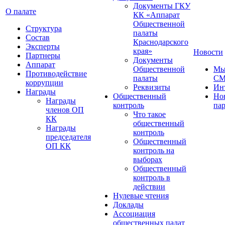
Документы ГКУ
О палате
КК «Аппарат
Общественной
Структура
палаты
Состав
Краснодарского
Эксперты
края»
Новости
Партнеры
Документы
Аппарат
Общественной
Мы
Противодействие
палаты
С
коррупции
Реквизиты
Ин
Награды
Общественный
Но
Награды
контроль
па
членов ОП
Что такое
КК
общественный
Награды
контроль
председателя
Общественный
ОП КК
контроль на
выборах
Общественный
контроль в
действии
Нулевые чтения
Доклады
Ассоциация
общественных палат