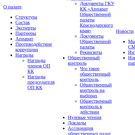
Документы ГКУ
О палате
КК «Аппарат
Общественной
Структура
палаты
Состав
Краснодарского
Эксперты
края»
Новости
Партнеры
Документы
Аппарат
Общественной
Мы
Противодействие
палаты
С
коррупции
Реквизиты
Ин
Награды
Общественный
Но
Награды
контроль
па
членов ОП
Что такое
КК
общественный
Награды
контроль
председателя
Общественный
ОП КК
контроль на
выборах
Общественный
контроль в
действии
Нулевые чтения
Доклады
Ассоциация
общественных палат