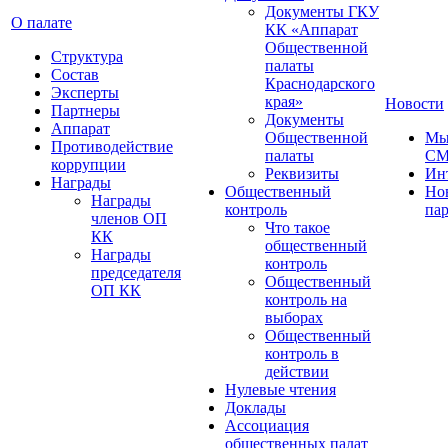
Документы ГКУ
О палате
КК «Аппарат
Общественной
Структура
палаты
Состав
Краснодарского
Эксперты
края»
Новости
Партнеры
Документы
Аппарат
Общественной
Мы
Противодействие
палаты
С
коррупции
Реквизиты
Ин
Награды
Общественный
Но
Награды
контроль
па
членов ОП
Что такое
КК
общественный
Награды
контроль
председателя
Общественный
ОП КК
контроль на
выборах
Общественный
контроль в
действии
Нулевые чтения
Доклады
Ассоциация
общественных палат