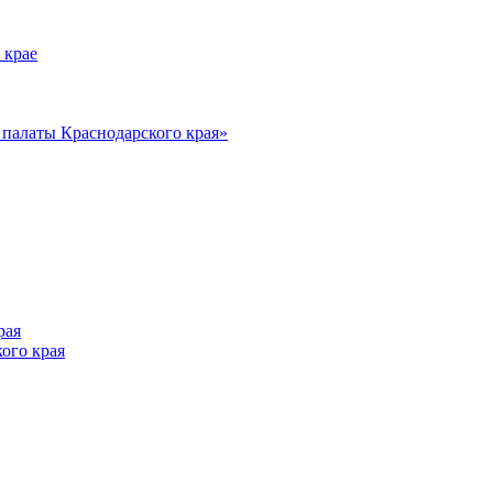
 крае
алаты Краснодарского края»
рая
ого края