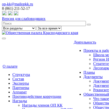
op-kk@mailopkk.ru
8 (861) 211-52-17
Версия для слабовидящих
Деятельность
Проекты в раб
Школа мо
Регион 
Стратеги
О палате
Лесопарк
Планы
Структура
Документы
Состав
Документ
Эксперты
Докумен
Партнеры
Реквизи
Аппарат
Общественный
Противодействие коррупции
Что тако
Награды
Обществе
Награды членов ОП КК
Обществе