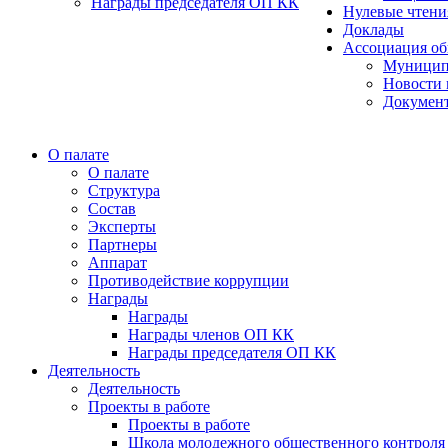
Награды председателя ОП КК
Нулевые чтени
Доклады
Ассоциация об
Муницип
Новости 
Докумен
О палате
О палате
Структура
Состав
Эксперты
Партнеры
Аппарат
Противодействие коррупции
Награды
Награды
Награды членов ОП КК
Награды председателя ОП КК
Деятельность
Деятельность
Проекты в работе
Проекты в работе
Школа молодежного общественного контроля