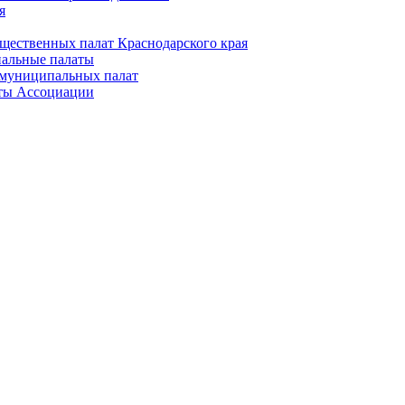
я
щественных палат Краснодарского края
альные палаты
муниципальных палат
ты Ассоциации