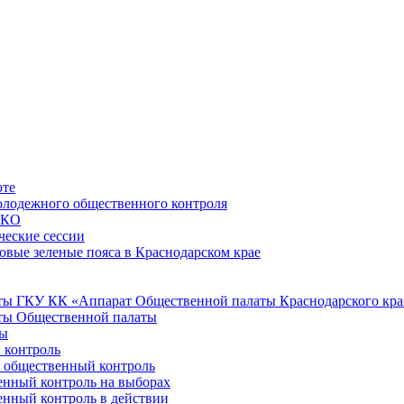
оте
лодежного общественного контроля
НКО
ческие сессии
овые зеленые пояса в Краснодарском крае
ы ГКУ КК «Аппарат Общественной палаты Краснодарского кра
ты Общественной палаты
ты
 контроль
е общественный контроль
нный контроль на выборах
нный контроль в действии