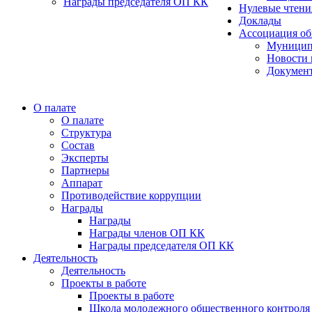
Награды председателя ОП КК
Нулевые чтени
Доклады
Ассоциация об
Муницип
Новости 
Докумен
О палате
О палате
Структура
Состав
Эксперты
Партнеры
Аппарат
Противодействие коррупции
Награды
Награды
Награды членов ОП КК
Награды председателя ОП КК
Деятельность
Деятельность
Проекты в работе
Проекты в работе
Школа молодежного общественного контроля