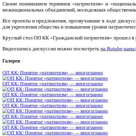
Своим пониманием терминов «патриотизм» и «национальна
межнациональных объединений, молодежных общественных 
Все проекты и предложения, прозвучавшие в ходе дискус
для укрепления общества и повышения уровня патриотичес
Круглый стол ОП КК «Гражданский патриотизм»
прошел в 
Видеозапись дискуссии можно посмотреть
на Rutube-кана
Галерея
ОП КК: Понятие «патриотизм» — многогранно
ОП КК: Понятие «патриотизм» — многогранно
ОП КК: Понятие «патриотизм» — многогранно
ОП КК: Понятие «патриотизм» — многогранно
ОП КК: Понятие «патриотизм» — многогранно
ОП КК: Понятие «патриотизм» — многогранно