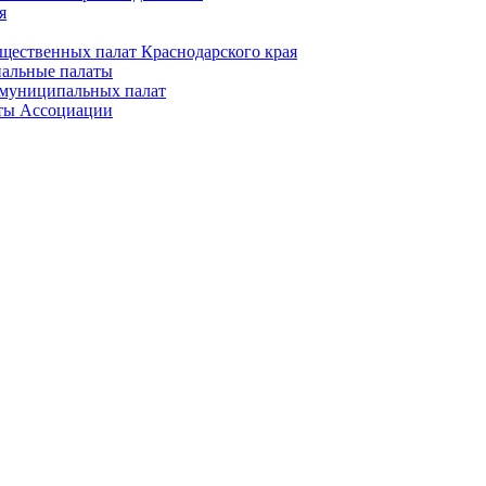
я
щественных палат Краснодарского края
альные палаты
муниципальных палат
ты Ассоциации