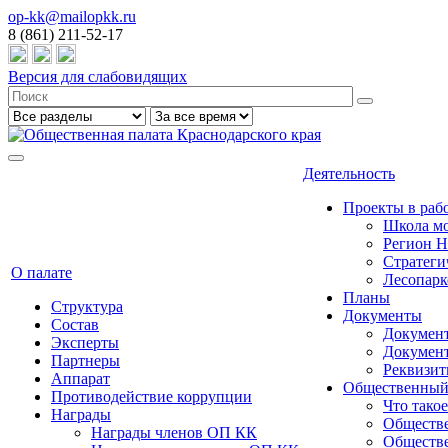
op-kk@mailopkk.ru
8 (861) 211-52-17
Версия для слабовидящих
Деятельность
Проекты в раб
Школа мо
Регион 
Стратеги
О палате
Лесопарк
Планы
Структура
Документы
Состав
Документ
Эксперты
Докумен
Партнеры
Реквизи
Аппарат
Общественный
Противодействие коррупции
Что тако
Награды
Обществе
Награды членов ОП КК
Обществе