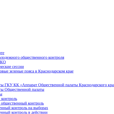
оте
лодежного общественного контроля
НКО
ческие сессии
овые зеленые пояса в Краснодарском крае
ы ГКУ КК «Аппарат Общественной палаты Краснодарского кра
ты Общественной палаты
ты
 контроль
е общественный контроль
нный контроль на выборах
нный контроль в действии