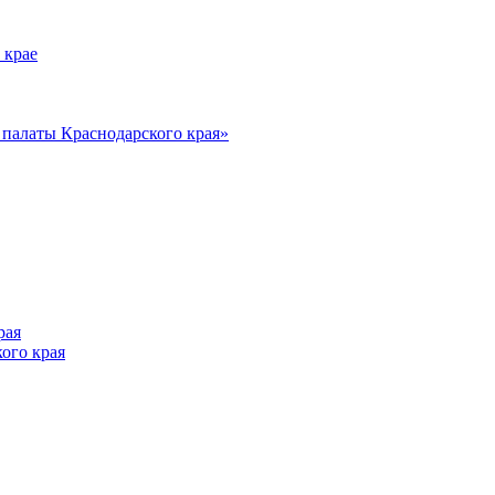
 крае
алаты Краснодарского края»
рая
ого края