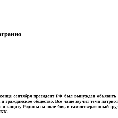
огранно
 конце сентября президент РФ был вынужден объявить 
и гражданское общество. Все чаще звучит тема патрио
я и защиту Родины на поле боя, и самоотверженный тру
 КК.