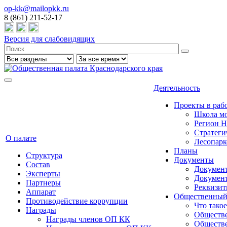
op-kk@mailopkk.ru
8 (861) 211-52-17
Версия для слабовидящих
Деятельность
Проекты в раб
Школа мо
Регион 
Стратеги
О палате
Лесопарк
Планы
Структура
Документы
Состав
Документ
Эксперты
Докумен
Партнеры
Реквизи
Аппарат
Общественный
Противодействие коррупции
Что тако
Награды
Обществе
Награды членов ОП КК
Обществе