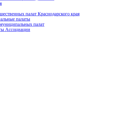
я
щественных палат Краснодарского края
альные палаты
муниципальных палат
ты Ассоциации