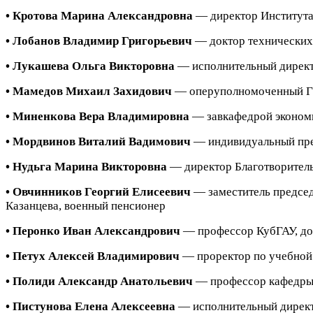
• Кротова Марина Александровна
—
директор Института
• Лобанов Владимир Григорьевич
—
доктор технических
• Лукашева Ольга Викторовна
— исполнительный директ
• Мамедов Михаил Захидович
— оперуполномоченный Г
• Миненкова Вера Владимировна
— завкафедрой экономи
• Мордвинов Виталий Вадимович
— индивидуальный пр
• Нудьга Марина Викторовна
— директор Благотворител
• Овчинников Георгий Елисеевич
—
заместитель предсе
Казанцева, военный пенсионер
• Перонко Иван Александрович
— профессор КубГАУ, до
• Петух Алексей Владимирович
— проректор по учебной 
• Полиди Александр Анатольевич
— профессор кафедры 
• Пистунова Елена Алексеевна
— исполнительный директ