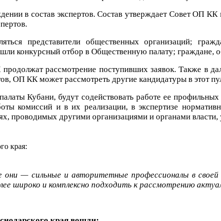
ождении в состав экспертов. Состав утверждает Совет ОП К
пертов.
ляться представители общественных организаций; граж
ошли конкурсный отбор в Общественную палату; граждане, 
К продолжат рассмотрение поступивших заявок. Также в да
ов, ОП КК может рассмотреть другие кандидатуры в этот пу
алаты Кубани, будут содействовать работе ее профильных
оты комиссий и в их реализации, в экспертизе нормативн
х, проводимых другими организациями и органами власти, 
го края:
е они — сильные и авторитетные профессионалы в своей 
лее широко и комплексно подходить к рассмотрению актуал
аснодарского края вошли: