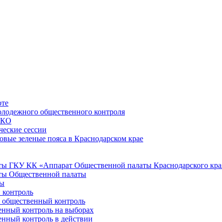
оте
лодежного общественного контроля
НКО
ческие сессии
овые зеленые пояса в Краснодарском крае
ы ГКУ КК «Аппарат Общественной палаты Краснодарского кра
ты Общественной палаты
ты
 контроль
е общественный контроль
нный контроль на выборах
нный контроль в действии