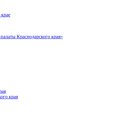
 крае
алаты Краснодарского края»
рая
ого края