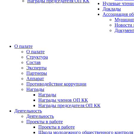
Награды председателя ОП КК
Нулевые чтени
Доклады
Ассоциация об
Муницип
Новости 
Докумен
О палате
О палате
Структура
Состав
Эксперты
Партнеры
Аппарат
Противодействие коррупции
Награды
Награды
Награды членов ОП КК
Награды председателя ОП КК
Деятельность
Деятельность
Проекты в работе
Проекты в работе
Школа молодежного общественного контроля