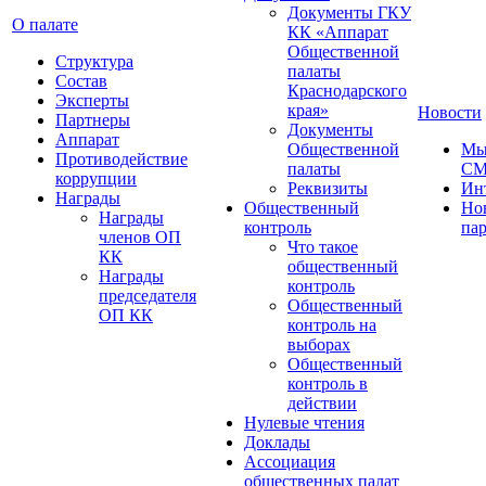
Документы ГКУ
О палате
КК «Аппарат
Общественной
Структура
палаты
Состав
Краснодарского
Эксперты
края»
Новости
Партнеры
Документы
Аппарат
Общественной
Мы
Противодействие
палаты
С
коррупции
Реквизиты
Ин
Награды
Общественный
Но
Награды
контроль
па
членов ОП
Что такое
КК
общественный
Награды
контроль
председателя
Общественный
ОП КК
контроль на
выборах
Общественный
контроль в
действии
Нулевые чтения
Доклады
Ассоциация
общественных палат