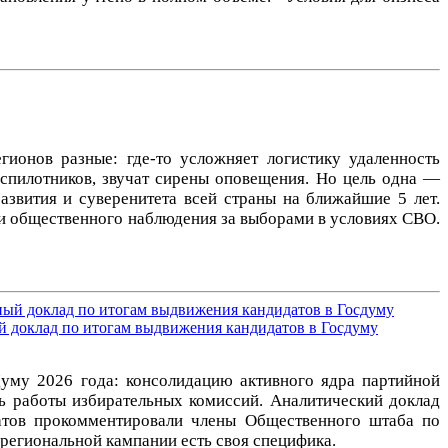
ионов разные: где-то усложняет логистику удаленность
беспилотников, звучат сирены оповещения. Но цель одна —
азвития и суверенитета всей страны на ближайшие 5 лет.
ии общественного наблюдения за выборами в условиях СВО.
 доклад по итогам выдвижения кандидатов в Госдуму
Думу 2026 года: консолидацию активного ядра партийной
ть работы избирательных комиссий. Аналитический доклад
атов прокомментировали члены Общественного штаба по
региональной кампании есть своя специфика.