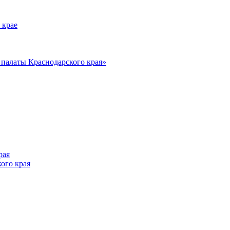
 крае
алаты Краснодарского края»
рая
ого края