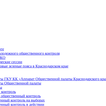
оте
лодежного общественного контроля
НКО
ческие сессии
овые зеленые пояса в Краснодарском крае
ы ГКУ КК «Аппарат Общественной палаты Краснодарского кра
ты Общественной палаты
ты
 контроль
е общественный контроль
нный контроль на выборах
нный контроль в действии