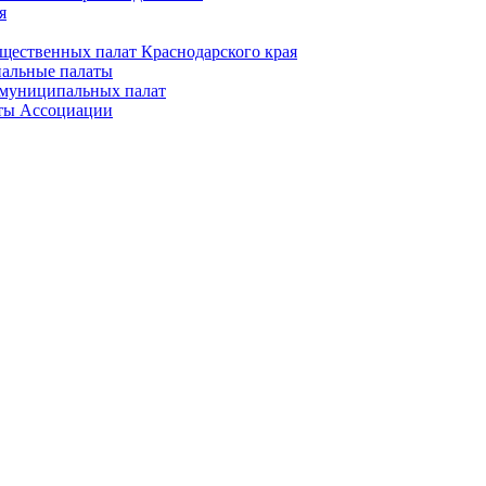
я
щественных палат Краснодарского края
альные палаты
муниципальных палат
ты Ассоциации