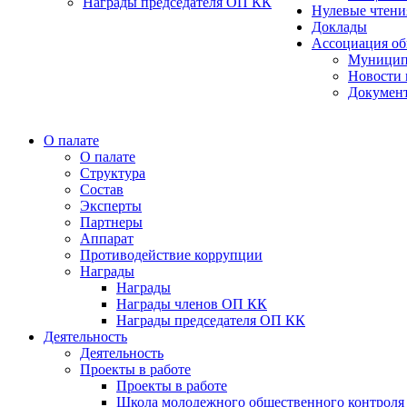
Награды председателя ОП КК
Нулевые чтени
Доклады
Ассоциация об
Муницип
Новости 
Докумен
О палате
О палате
Структура
Состав
Эксперты
Партнеры
Аппарат
Противодействие коррупции
Награды
Награды
Награды членов ОП КК
Награды председателя ОП КК
Деятельность
Деятельность
Проекты в работе
Проекты в работе
Школа молодежного общественного контроля