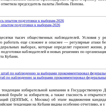
 отметила председатель палаты Любовь Попова.
 опытом подготовки к выборам-2026
есятки тысяч общественных наблюдателей. Условия у рег
-то работать еще сложнее и опаснее — регулярные атаки 
еральных выборах, которые определят горизонт жизни, р
 подготовки наблюдателей и новых решениях по организац
та Кубани.
штаб по наблюдению за выборами прокомментировал федеральный
 тенденции избирательной кампании в Государственную 
вой борьбе за избирателя, а также гласность и открытос
каций (ЦОППиК, г. Москва) об этапе выдвижения кандид
йские тенденции на Кубани видны особенно отчетливо, и у 