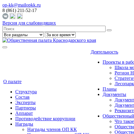
op-kk@mailopkk.ru
8 (861) 211-52-17
Версия для слабовидящих
Деятельность
Проекты в раб
Школа мо
Регион 
Стратеги
О палате
Лесопарк
Планы
Структура
Документы
Состав
Документ
Эксперты
Докумен
Партнеры
Реквизи
Аппарат
Общественный
Противодействие коррупции
Что тако
Награды
Обществе
Награды членов ОП КК
Обществе