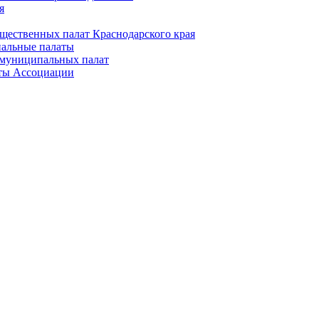
я
щественных палат Краснодарского края
альные палаты
муниципальных палат
ты Ассоциации