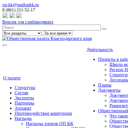
op-kk@mailopkk.ru
8 (861) 211-52-17
Версия для слабовидящих
Деятельность
Проекты в раб
Школа мо
Регион 
Стратеги
О палате
Лесопарк
Планы
Структура
Документы
Состав
Документ
Эксперты
Докумен
Партнеры
Реквизи
Аппарат
Общественный
Противодействие коррупции
Что тако
Награды
Обществе
Награды членов ОП КК
Обществе