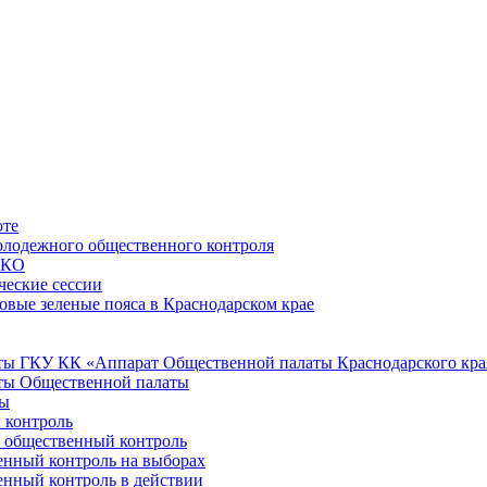
оте
лодежного общественного контроля
НКО
ческие сессии
овые зеленые пояса в Краснодарском крае
ы ГКУ КК «Аппарат Общественной палаты Краснодарского кра
ты Общественной палаты
ты
 контроль
е общественный контроль
нный контроль на выборах
нный контроль в действии