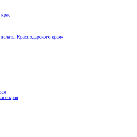
 крае
алаты Краснодарского края»
рая
ого края