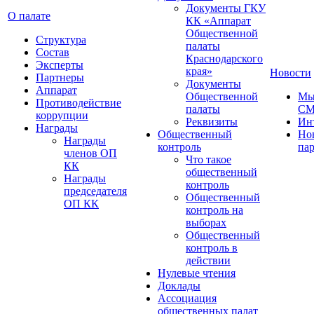
Документы ГКУ
О палате
КК «Аппарат
Общественной
Структура
палаты
Состав
Краснодарского
Эксперты
края»
Новости
Партнеры
Документы
Аппарат
Общественной
Мы
Противодействие
палаты
С
коррупции
Реквизиты
Ин
Награды
Общественный
Но
Награды
контроль
па
членов ОП
Что такое
КК
общественный
Награды
контроль
председателя
Общественный
ОП КК
контроль на
выборах
Общественный
контроль в
действии
Нулевые чтения
Доклады
Ассоциация
общественных палат